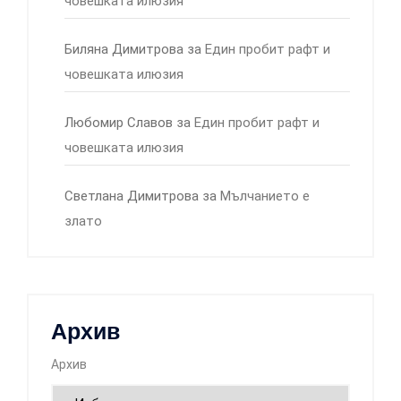
човешката илюзия
Биляна Димитрова
за
Един пробит рафт и
човешката илюзия
Любомир Славов
за
Един пробит рафт и
човешката илюзия
Светлана Димитрова
за
Мълчанието е
злато
Архив
Архив