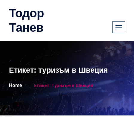
Тодор
Танев
Етикет:
туризъм в Швеция
Home
Етикет:
туризъм в Швеция