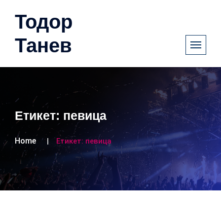
Тодор
Танев
Етикет:
певица
Home
Етикет:
певица