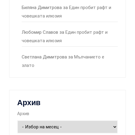
Биляна Димитрова
за
Един пробит рафт и
човешката илюзия
Любомир Славов
за
Един пробит рафт и
човешката илюзия
Светлана Димитрова
за
Мълчанието е
злато
Архив
Архив