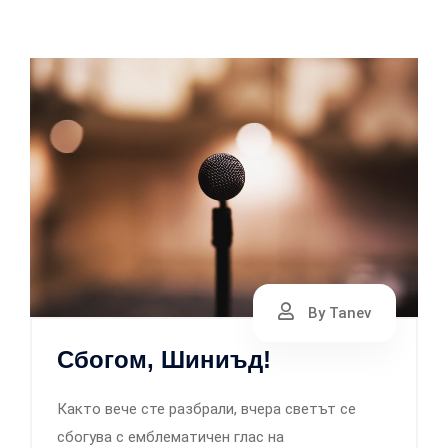
By Tanev
Сбогом, Шиниъд!
Както вече сте разбрали, вчера светът се
сбогува с емблематичен глас на