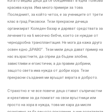
когато видиш деца да се обединяват в една толкова
красива кауза. Има много примери за това.
Последният, за който четох, е за учениците от трети
клас в град Раковски. Тези прекрасни дечица
организират Коледен базар и даряват средствата за
лечението на 6 месечно бебче, което се нуждае от
чернодробна трансплантация. Не мога да кажа друго
освен едно „БРАВО“ . Тези мили деца дават пример на
нас възрастните, да спрем да бъдем злобни,
завистливи и егоистични, а да правим добрини,
защото света има нужда от добри хора. Тези
прекрасни създания ми връщат вярата в доброто.
Страхотно е че все повече деца стават съпричастни
и креативни за да помагат на свои връстници или
просто на хора в нужда, това ме кара да мисля
позитивно за бъдещото поколение, а ние родителите