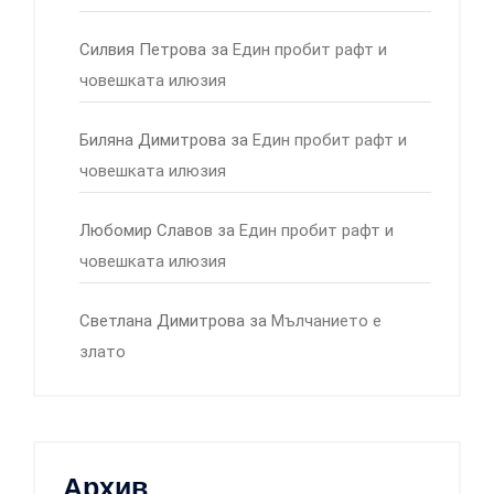
Силвия Петрова
за
Един пробит рафт и
човешката илюзия
Биляна Димитрова
за
Един пробит рафт и
човешката илюзия
Любомир Славов
за
Един пробит рафт и
човешката илюзия
Светлана Димитрова
за
Мълчанието е
злато
Архив