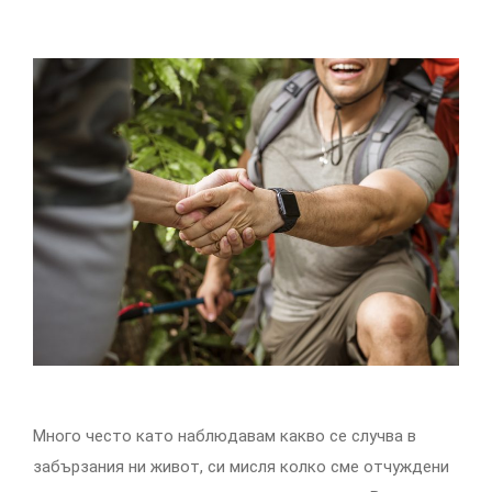
Много често като наблюдавам какво се случва в
забързания ни живот, си мисля колко сме отчуждени