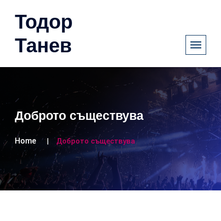
Тодор
Танев
Доброто съществува
Home
Доброто съществува