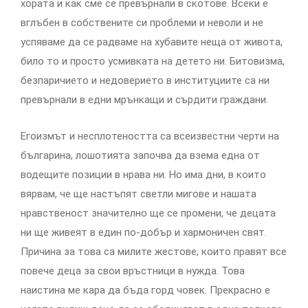
хората и как сме се превърнали в скотове. Всеки е
вглъбен в собствените си проблеми и неволи и не
успяваме да се радваме на хубавите неща от живота,
било то и просто усмивката на детето ни. Битовизма,
безпаричието и недоверието в институциите са ни
превърнали в едни мрънкащи и сърдити граждани.
Егоизмът и несплотеността са всеизвестни черти на
българина, лошотията започва да взема една от
водещите позиции в нрава ни. Но има дни, в които
вярвам, че ще настъпят светли мигове и нашата
нравственост значително ще се промени, че децата
ни ще живеят в един по-добър и хармоничен свят.
Причина за това са милите жестове, които правят все
повече деца за свои връстници в нужда. Това
наистина ме кара да бъда горд човек. Прекрасно е