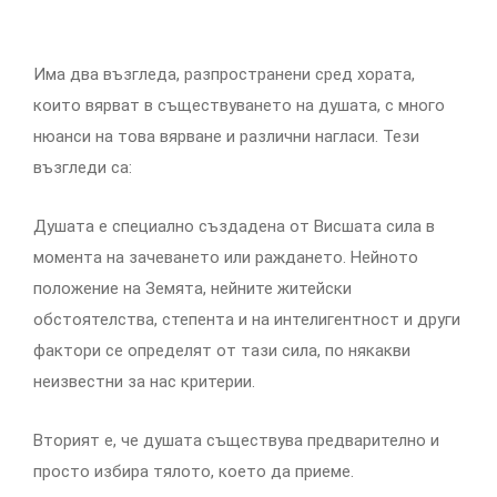
Има два възгледа, разпространени сред хората,
които вярват в съществуването на душата, с много
нюанси на това вярване и различни нагласи. Тези
възгледи са:
Душата е специално създадена от Висшата сила в
момента на зачеването или раждането. Нейното
положение на Земята, нейните житейски
обстоятелства, степента и на интелигентност и други
фактори се определят от тази сила, по някакви
неизвестни за нас критерии.
Вторият е, че душата съществува предварително и
просто избира тялото, което да приеме.