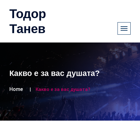
Тодор
Танев
Какво е за вас душата?
Home
Какво е за вас душата?