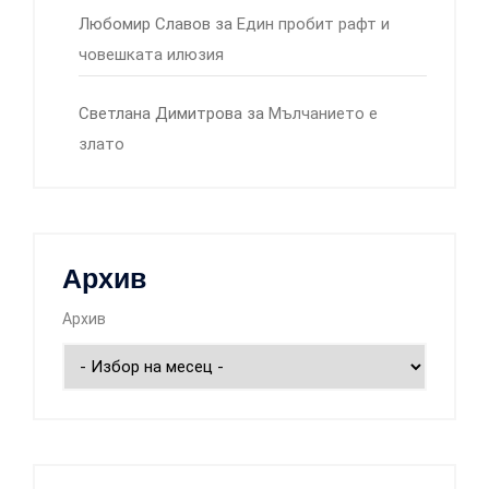
Любомир Славов
за
Един пробит рафт и
човешката илюзия
Светлана Димитрова
за
Мълчанието е
злато
Архив
Архив