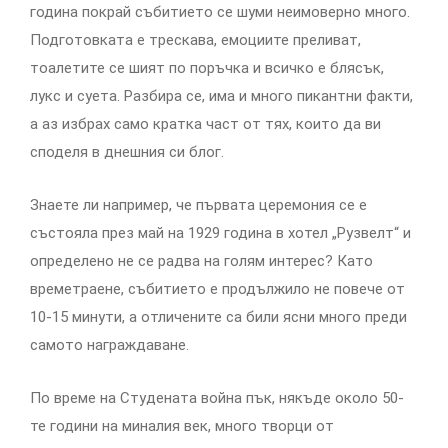
година покрай събитието се шуми неимоверно много.
Подготовката е трескава, емоциите преливат,
тоалетите се шият по поръчка и всичко е блясък,
лукс и суета. Разбира се, има и много пикантни факти,
а аз избрах само кратка част от тях, които да ви
споделя в днешния си блог.
Знаете ли например, че първата церемония се е
състояла през май на 1929 година в хотел „Рузвелт“ и
определено не се радва на голям интерес? Като
времетраене, събитието е продължило не повече от
10-15 минути, а отличените са били ясни много преди
самото награждаване.
По време на Студената война пък, някъде около 50-
те години на миналия век, много творци от