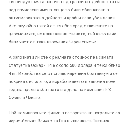
киноиндустрията започват да развиват дейността си
под измислени имена, защото били обвинявани в
антиамериканска дейност и крайни леви убеждения.
Ако случайно някой от тях бил сред отличените на
церемонията, не излизали на сцената, тъй като вече
били част от така наречения Черен списък.
А запознати ли сте с реалната стойност на самата
статуетка Оскар? Тя е около 500 долара и тежи близо
4 кг. Изработва се от сплав, наречена британиум и се
покрива със злато, а изработването ѝ започва поне
година преди събитието и е дело на компания R.S.
Owens в Чикаго.
Най-номинираните филми в историята на наградите са
черно-белият Всичко за Ева и класиката Титаник.