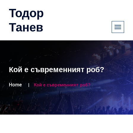
Тодор
Танев
Кой е съвременният роб?
Home
Кой е съвременният роб?