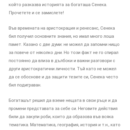
който разказва историята за богаташа Сенека.
Прочетете и се замислете!
Във времената на аристокрация и ренесанс, Сенека
бил получил основните знания, но имал много лоша
памет. Казано с две думи: не можел да запомни нищо
за повече от няколко дни. Но този факт не го спирал
постоянно да влиза в дълбоки и важни разговори с
други аристократични личности. Тъй като не можел
да се обоснове и да защити тезите си, Сенека често
бил подиграван.
Богаташът решил да вземе нещата в свои ръце и да
промени представата за себе си. Неговите действия
били да закупи роби, които да образова във всяка
тематика. Математика, география, история и т.н., като