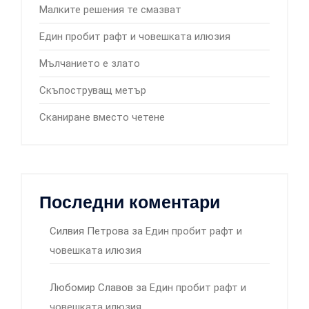
Малките решения те смазват
Един пробит рафт и човешката илюзия
Мълчанието е злато
Скъпоструващ метър
Сканиране вместо четене
Последни коментари
Силвия Петрова
за
Един пробит рафт и
човешката илюзия
Любомир Славов
за
Един пробит рафт и
човешката илюзия