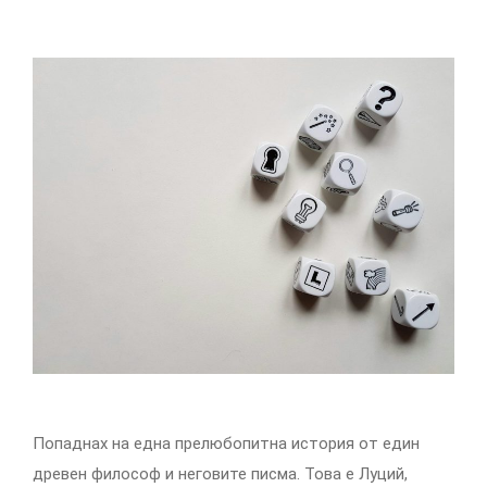
Попаднах на една прелюбопитна история от един
древен философ и неговите писма. Това е Луций,