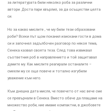
за литературата били няколко роба за различни
автори. Доста пари хвърлил, за да осъществи целта
си.
Но за какво мислите , че му били тези образовани
роби? Всеки път щом поканил изискани гости в дома
си и започнел задълбочен разговор по някоя тема,
Сенека казвал своята теза. След това извиквал
съответния роб в направлението и той защитавал
думите му. Как мислите реагирали останалите –
смеели му се още повече и тотално изгубили
уважение към него.
Към днешна дата мисля, че повечето от нас вече сме
се превърнали в Сенека. Вместо обаче да плащаме на
множество роби, ние имаме компактни, в джобовете