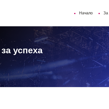
Начало
За
 за успеха