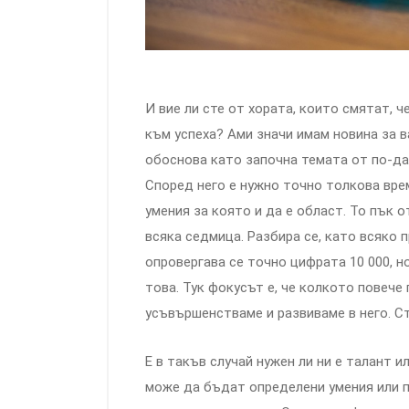
И вие ли сте от хората, които смятат, 
към успеха? Ами значи имам новина за ва
обоснова като започна темата от по-дал
Според него е нужно точно толкова врем
умения за която и да е област. То пък о
всяка седмица. Разбира се, като всяко 
опровергава се точно цифрата 10 000, н
това. Тук фокусът е, че колкото повече
усъвършенстваме и развиваме в него. С
Е в такъв случай нужен ли ни е талант и
може да бъдат определени умения или п