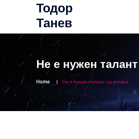
Тодор
Танев
Не е нужен талант
Home
Не е нужен талант за успеха