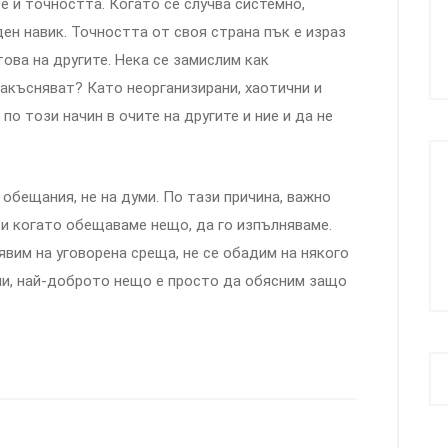
е и точността. Когато се случва системно,
ен навик. Точността от своя страна пък е израз
това на другите. Нека се замислим как
акъсняват? Като неорганизирани, хаотични и
о този начин в очите на другите и ние и да не
 обещания, не на думи. По тази причина, важно
 и когато обещаваме нещо, да го изпълняваме.
 явим на уговорена среща, не се обадим на някого
ли, най-доброто нещо е просто да обясним защо