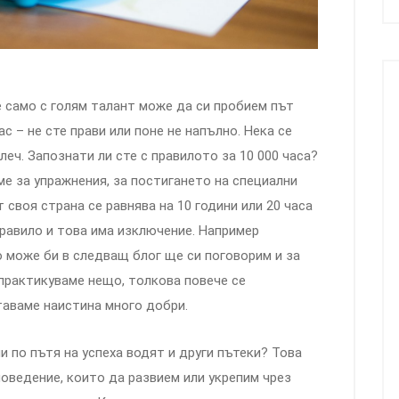
че само с голям талант може да си пробием път
с – не сте прави или поне не напълно. Нека се
еч. Запознати ли сте с правилото за 10 000 часа?
е за упражнения, за постигането на специални
т своя страна се равнява на 10 години или 20 часа
правило и това има изключение. Например
о може би в следващ блог ще си поговорим и за
 практикуваме нещо, толкова повече се
таваме наистина много добри.
ли по пътя на успеха водят и други пътеки? Това
оведение, които да развием или укрепим чрез