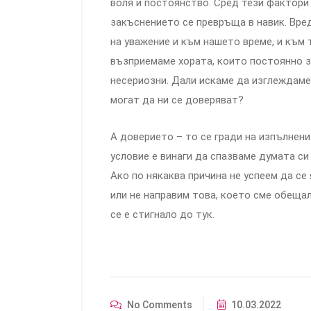
воля и постоянство. Сред тези фактори 
закъснението се превръща в навик. Вред
на уважение и към нашето време, и към 
възприемаме хората, които постоянно з
несериозни. Дали искаме да изглеждаме п
могат да ни се доверяват?
А доверието – то се гради на изпълнени
условие е винаги да спазваме думата си
Ако по някаква причина не успеем да се
или не направим това, което сме обеща
се е стигнало до тук.
No Comments
10.03.2022