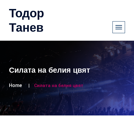
Тодор
Танев
Силата на белия цвят
Home
Силата на белия цвят