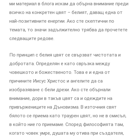
ми материал в блога искам да обърна внимание преди
всичко на конкретен цвят – белият, даващ една от
най-позитивните енергии. Ако сте скептични по
темата, то значи задължително трябва да прочетете
следващите редове.
По принцип с белия цвят се свързват чистотата и
добротата. Определян е като свръзка между
човешкото и божественото. Това е и една от
причините Иисус Христос и ангелите да са
изобразяване с бели дрехи. Ако сте обърнали
внимание, дори в такъв цвят са и одеждите на
привържениците на Дъновизма. В източния свят
бялото се приема като траурен цвят, но не в смисъл,
в който ние го приемаме. Според философията там,
когато човек умре, душата му отива при създателя,