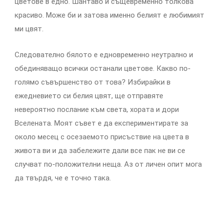
цветове в едно. Шантаво и същевременно толкова
красиво. Може би и затова именно белият е любимият
ми цвят.
Следователно бялото е едновременно неутрално и
обединяващо всички останали цветове. Какво по-
голямо съвършенство от това? Избирайки в
ежедневието си белия цвят, ще отправяте
невероятно послание към света, хората и дори
Вселената. Моят съвет е да експериментирате за
около месец с осезаемото присъствие на цвета в
живота ви и да забележите дали все пак не ви се
случват по-положителни неща. Аз от личен опит мога
да твърдя, че е точно така.