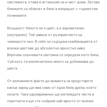
светлината, отива в истинския си и чист дома. Затова
близките са обличат в бяло и изпращат с тържества
починалите.
Всъщност бялото не е цвят, а е ахроматичен
(неутрален). Той зависи от възприятието на
човешкото око. В себе си съдържа комбинацията от
всички цветове до абсолютно яркостно ниво.
Впрочем слънчевата светлина се определя като бяла,
тъй като тя изключително много се доближава до
цвета.
От изложените факти до момента си представете
какъв заряд ще има само от една бяла дреха, която
носите. Така едновременно ще изглеждате чисти и
спретнати и ще сте събрали най-яркото от всички