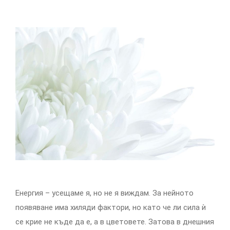
Енергия – усещаме я, но не я виждам. За нейното
появяване има хиляди фактори, но като че ли сила ѝ
се крие не къде да е, а в цветовете. Затова в днешния