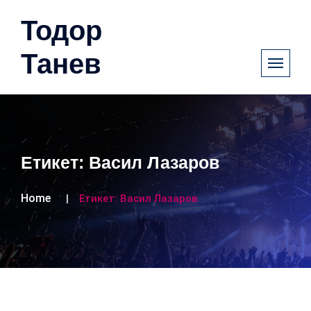
Тодор
Танев
Етикет:
Васил Лазаров
Home
Етикет:
Васил Лазаров