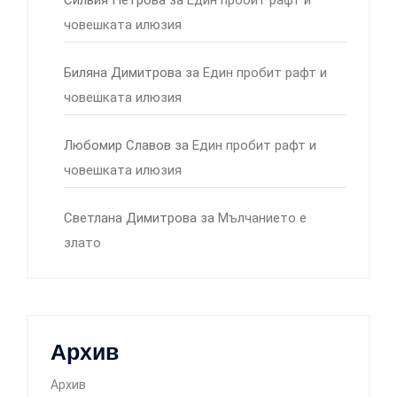
Силвия Петрова
за
Един пробит рафт и
човешката илюзия
Биляна Димитрова
за
Един пробит рафт и
човешката илюзия
Любомир Славов
за
Един пробит рафт и
човешката илюзия
Светлана Димитрова
за
Мълчанието е
злато
Архив
Архив