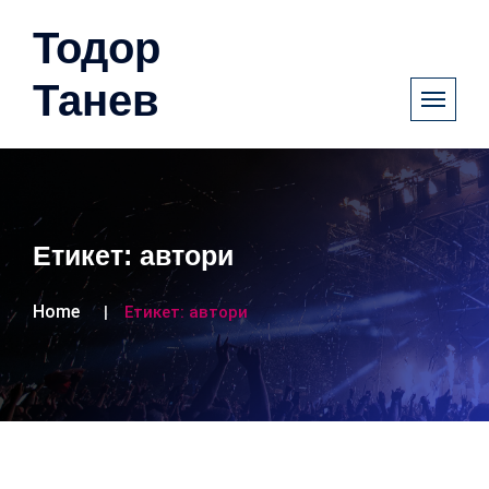
Тодор
Танев
Етикет:
автори
Home
Етикет:
автори