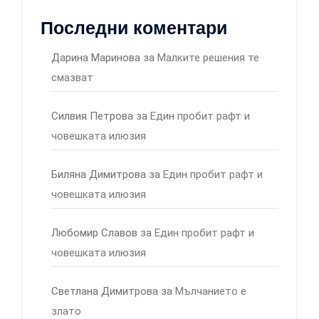
Последни коментари
Дарина Маринова
за
Малките решения те
смазват
Силвия Петрова
за
Един пробит рафт и
човешката илюзия
Биляна Димитрова
за
Един пробит рафт и
човешката илюзия
Любомир Славов
за
Един пробит рафт и
човешката илюзия
Светлана Димитрова
за
Мълчанието е
злато