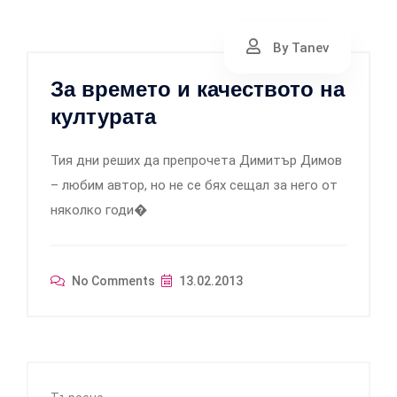
By Tanev
За времето и качеството на
културата
Тия дни реших да препрочета Димитър Димов
– любим автор, но не се бях сещал за него от
няколко годи�
No Comments
13.02.2013