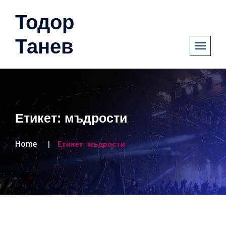
Тодор
Танев
Етикет:
мъдрости
Home
Етикет:
мъдрости