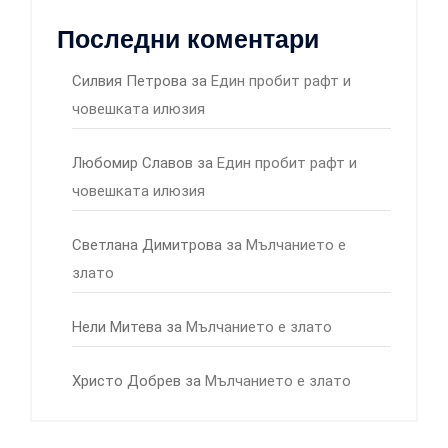
Последни коментари
Силвия Петрова
за
Един пробит рафт и
човешката илюзия
Любомир Славов
за
Един пробит рафт и
човешката илюзия
Светлана Димитрова
за
Мълчанието е
злато
Нели Митева
за
Мълчанието е злато
Христо Добрев
за
Мълчанието е злато