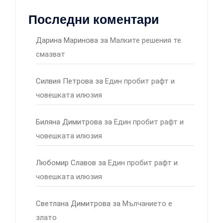
Последни коментари
Дарина Маринова
за
Малките решения те
смазват
Силвия Петрова
за
Един пробит рафт и
човешката илюзия
Биляна Димитрова
за
Един пробит рафт и
човешката илюзия
Любомир Славов
за
Един пробит рафт и
човешката илюзия
Светлана Димитрова
за
Мълчанието е
злато