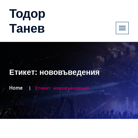
Тодор
Танев
Етикет:
нововъведения
Home
Етикет:
нововъведения