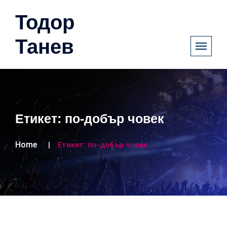
Тодор
Танев
Етикет:
по-добър човек
Home
Етикет:
по-добър човек