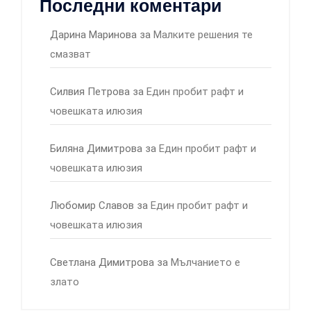
Последни коментари
Дарина Маринова
за
Малките решения те
смазват
Силвия Петрова
за
Един пробит рафт и
човешката илюзия
Биляна Димитрова
за
Един пробит рафт и
човешката илюзия
Любомир Славов
за
Един пробит рафт и
човешката илюзия
Светлана Димитрова
за
Мълчанието е
злато