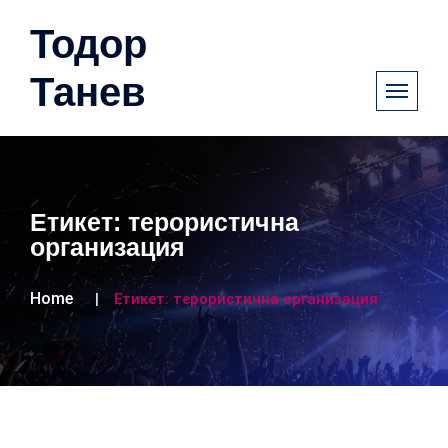
Тодор
Танев
Етикет:
терористична
организация
Home
Етикет:
терористична организация