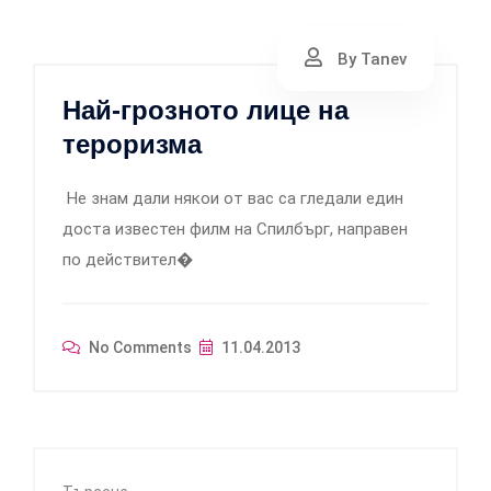
By Tanev
Най-грозното лице на
тероризма
Не знам дали някои от вас са гледали един
доста известен филм на Спилбърг, направен
по действител�
No Comments
11.04.2013