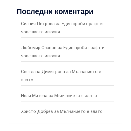
Последни коментари
Силвия Петрова
за
Един пробит рафт и
човешката илюзия
Любомир Славов
за
Един пробит рафт и
човешката илюзия
Светлана Димитрова
за
Мълчанието е
злато
Нели Митева
за
Мълчанието е злато
Христо Добрев
за
Мълчанието е злато