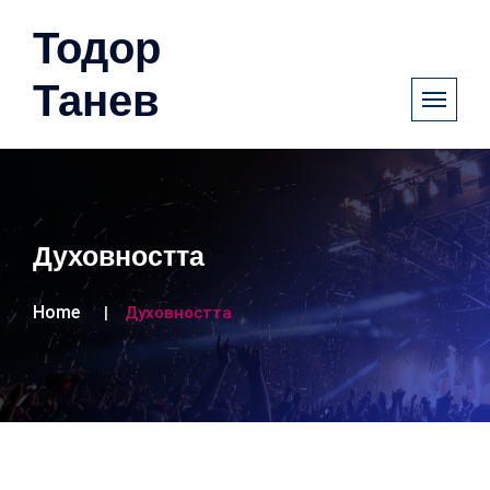
Тодор
Танев
Духовността
Home
Духовността