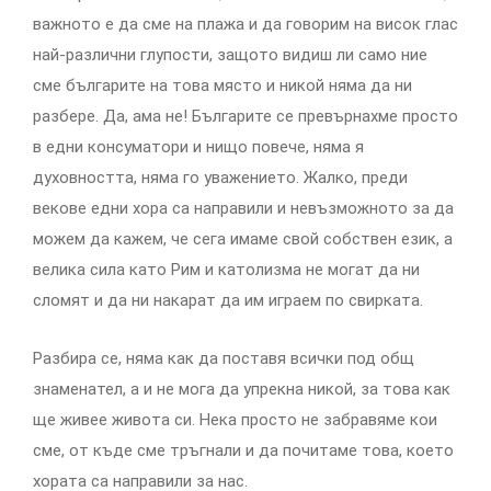
важното е да сме на плажа и да говорим на висок глас
най-различни глупости, защото видиш ли само ние
сме българите на това място и никой няма да ни
разбере. Да, ама не! Българите се превърнахме просто
в едни консуматори и нищо повече, няма я
духовността, няма го уважението. Жалко, преди
векове едни хора са направили и невъзможното за да
можем да кажем, че сега имаме свой собствен език, а
велика сила като Рим и католизма не могат да ни
сломят и да ни накарат да им играем по свирката.
Разбира се, няма как да поставя всички под общ
знаменател, а и не мога да упрекна никой, за това как
ще живее живота си. Нека просто не забравяме кои
сме, от къде сме тръгнали и да почитаме това, което
хората са направили за нас.