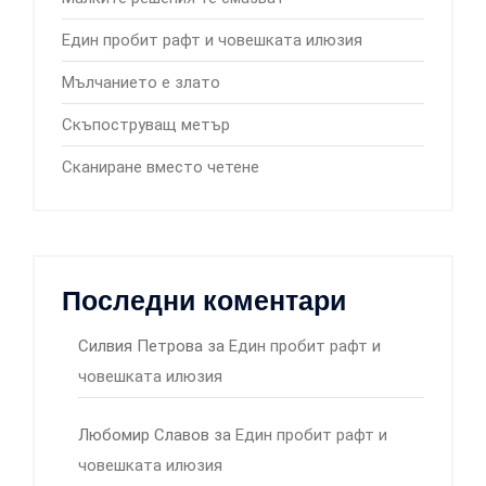
Един пробит рафт и човешката илюзия
Мълчанието е злато
Скъпоструващ метър
Сканиране вместо четене
Последни коментари
Силвия Петрова
за
Един пробит рафт и
човешката илюзия
Любомир Славов
за
Един пробит рафт и
човешката илюзия