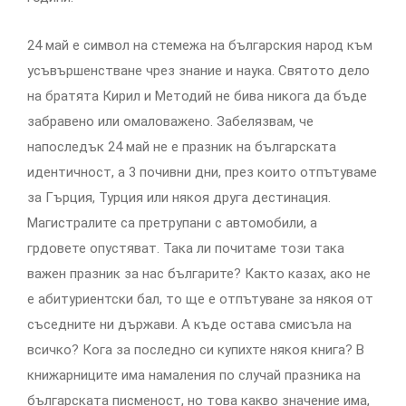
24 май е символ на стемежа на българския народ към
усъвършенстване чрез знание и наука. Святото дело
на братята Кирил и Методий не бива никога да бъде
забравено или омаловажено. Забелязвам, че
напоследък 24 май не е празник на българската
идентичност, а 3 почивни дни, през които отпътуваме
за Гърция, Турция или някоя друга дестинация.
Магистралите са претрупани с автомобили, а
грдовете опустяват. Така ли почитаме този така
важен празник за нас българите? Както казах, ако не
е абитуриентски бал, то ще е отпътуване за някоя от
съседните ни държави. А къде остава смисъла на
всичко? Кога за последно си купихте някоя книга? В
книжарниците има намаления по случай празника на
българската писменост, но това какво значение има,