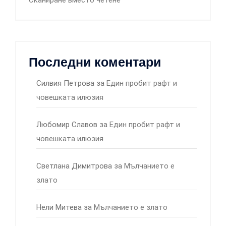
Сканиране вместо четене
Последни коментари
Силвия Петрова
за
Един пробит рафт и
човешката илюзия
Любомир Славов
за
Един пробит рафт и
човешката илюзия
Светлана Димитрова
за
Мълчанието е
злато
Нели Митева
за
Мълчанието е злато