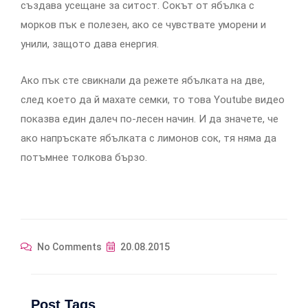
създава усещане за ситост. Сокът от ябълка с
морков пък е полезен, ако се чувствате уморени и
унили, защото дава енергия.
Ако пък сте свикнали да режете ябълката на две,
след което да й махате семки, то това Youtube видео
показва един далеч по-лесен начин. И да значете, че
ако напръскате ябълката с лимонов сок, тя няма да
потъмнее толкова бързо.
No Comments
20.08.2015
Post Tags