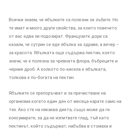
Всички знаем, че ябълките са полезни за зъбите. Но
те имат и много други свойства, за които повечето
от вас едва ли подозират. Французите дори са
казали, че сутрин се яде ябълка за здраве, а вечер –
за красота. Ябълката още съдържа пектин, което
значи, че е полезна за чревната флора, бъбреците и
черния дроб. А колкото по-кисела е ябълката,
толкова е по-богата на пектин.
Ябълките се препоръчват и за пречистване на
организма когато един ден от месеца карате само на
тях. Ако сте на някаква диета, също може да ги
консумирате, за да не изпитвате глад, тъй като
пектинът, който съдържат, набъбва в стомаха и