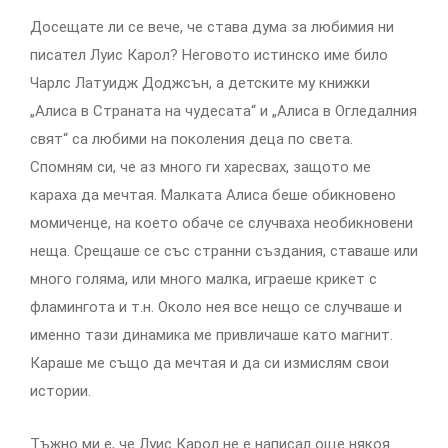
Досещате ли се вече, че става дума за любимия ни
писател Луис Карол? Неговото истинско име било
Чарлс Латуидж Доджсън, а детските му книжки
„Алиса в Страната на чудесата“ и „Алиса в Огледалния
свят“ са любими на поколения деца по света.
Спомням си, че аз много ги харесвах, защото ме
караха да мечтая. Малката Алиса беше обикновено
момиченце, на което обаче се случваха необикновени
неща. Срещаше се със странни създания, ставаше или
много голяма, или много малка, играеше крикет с
фламингота и т.н. Около нея все нещо се случваше и
именно тази динамика ме привличаше като магнит.
Караше ме също да мечтая и да си измислям свои
истории.
Тъжно ми е, че Луис Карол не е написал още някоя