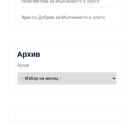
Нели Митева
за
Мълчанието е злато
Христо Добрев
за
Мълчанието е злато
Архив
Архив