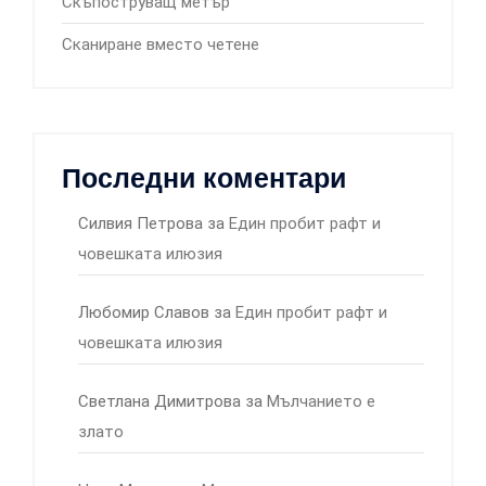
Скъпоструващ метър
Сканиране вместо четене
Последни коментари
Силвия Петрова
за
Един пробит рафт и
човешката илюзия
Любомир Славов
за
Един пробит рафт и
човешката илюзия
Светлана Димитрова
за
Мълчанието е
злато