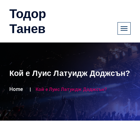
Тодор
Танев
Кой е Луис Латуидж Доджсън?
Home
Кой е Луис Латуидж Доджсън?