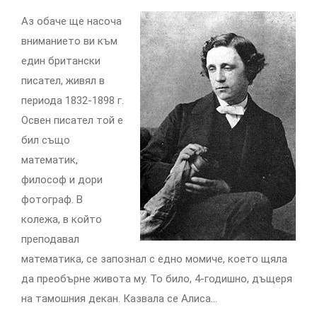
Аз обаче ще насоча
вниманието ви към
един британски
писател, живял в
периода 1832-1898 г.
Освен писател той е
бил също
математик,
философ и дори
фотограф. В
колежа, в който
преподавал
математика, се запознал с едно момиче, което щяла
да преобърне живота му. То било, 4-годишно, дъщеря
на тамошния декан. Казвала се Алиса…