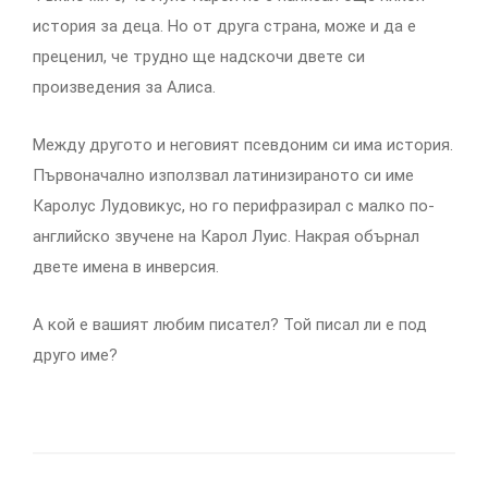
история за деца. Но от друга страна, може и да е
преценил, че трудно ще надскочи двете си
произведения за Алиса.
Между другото и неговият псевдоним си има история.
Първоначално използвал латинизираното си име
Каролус Лудовикус, но го перифразирал с малко по-
английско звучене на Карол Луис. Накрая обърнал
двете имена в инверсия.
А кой е вашият любим писател? Той писал ли е под
друго име?