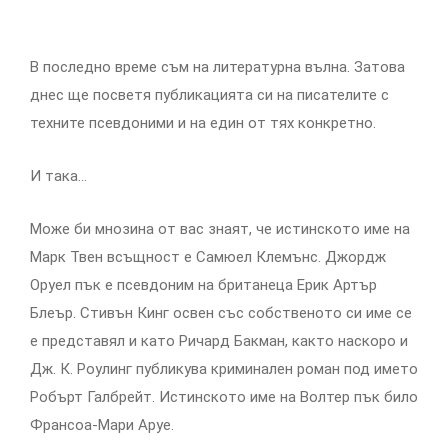
В последно време съм на литературна вълна. Затова
днес ще посветя публикацията си на писателите с
техните псевдоними и на един от тях конкретно.
И така…
Може би мнозина от вас знаят, че истинското име на
Марк Твен всъщност е Самюел Клемънс. Джордж
Оруел пък е псевдоним на британеца Ерик Артър
Блеър. Стивън Кинг освен със собственото си име се
е представял и като Ричард Бакман, както наскоро и
Дж. К. Роулинг публикува криминален роман под името
Робърт Галбрейт. Истинското име на Волтер пък било
Франсоа-Мари Аруе.