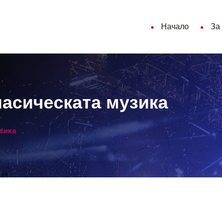
Начало
За
ласическата музика
узика