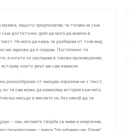
 музика, защото предполагам, че тогава не съм
е съм достатъчно зрял да мога да вникна в
 текст. Не мога да кажа, че разбирам от този вид
но ми харесва да я слушам. Постепенно тя
ите, а когато се заслушам в такова произведение,
и истории, които умът ми сам измисля.
мно разнообразие от емоции, изразени не с текст,
, но ти сам може да измислиш история към него,
тнесеш някъде в мислите си, без някой да ти
аус – син, неговите творби са живи и енергични,
во произведение – валса “На хубавия син Дунав”.