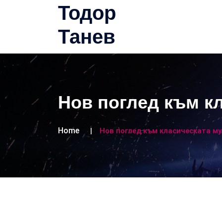
Тодор
Танев
Нов поглед към к
Home
Нов поглед към класическата м