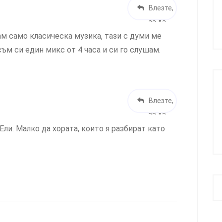
Влезте,
за да
ам само класическа музика, тази с думи ме
отговор
ъм си един микс от 4 часа и си го слушам.
ите
Влезте,
за да
Ели. Малко да хората, които я разбират като
отговор
ите