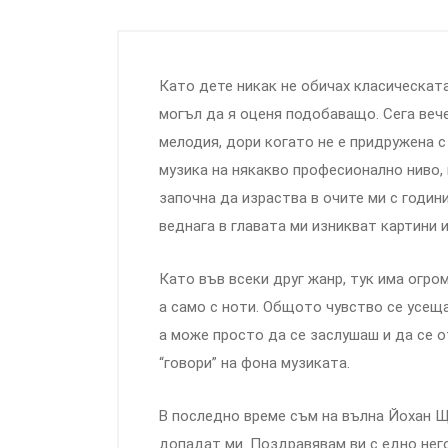
Като дете никак не обичах класическата
могъл да я оценя подобаващо. Сега веч
мелодия, дори когато не е придружена с
музика на някакво професионално ниво, 
започна да израства в очите ми с годин
веднага в главата ми изникват картини 
Като във всеки друг жанр, тук има огро
а само с ноти. Общото чувство се усеща
а може просто да се заслушаш и да се о
“говори” на фона музиката.
В последно време съм на вълна Йохан Щр
допадат ми. Поздравявам ви с едно него