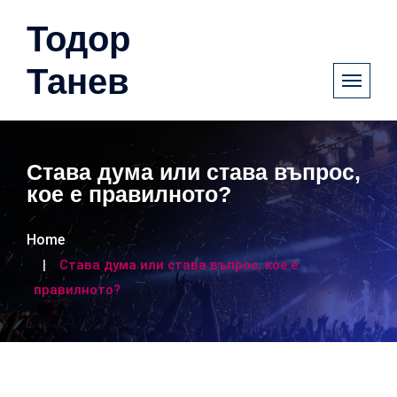
Тодор
Танев
Става дума или става въпрос,
кое е правилното?
Home
Става дума или става въпрос, кое е
правилното?