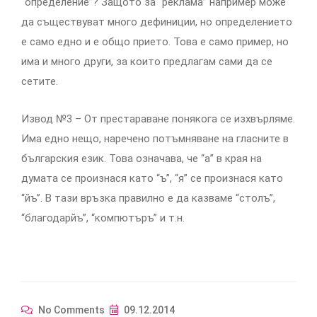
“определение”? Защото за “реклама” например може
да съществуват много дефиниции, но определението
е само едно и е общо прието. Това е само пример, но
има и много други, за които предлагам сами да се
сетите.
Извод №3 – От престараване понякога се изхвърляме.
Има едно нещо, наречено потъмняване на гласните в
българския език. Това означава, че “а” в края на
думата се произнася като “ъ”, “я” се произнася като
“йъ”. В тази връзка правилно е да казваме “столъ”,
“благодарйъ”, “компютъръ” и т.н.
No Comments
09.12.2014