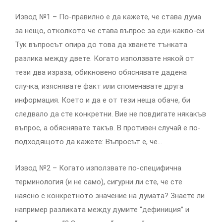
Извод №1 – По-правилно е да кажете, че става дума
за нещо, отколкото че става въпрос за еди-какво-си.
Тук въпросът опира до това да хванете тънката
разлика между двете. Когато използвате някой от
тези два израза, обикновено обяснявате дадена
случка, изяснявате факт или споменавате друга
информация. Което и да е от тези неща обаче, би
следвало да сте конкретни. Вие не повдигате някакъв
въпрос, а обяснявате такъв. В противен случай е по-
подходящото да кажете: Въпросът е, че…
Извод №2 – Когато използвате по-специфична
терминология (и не само), сигурни ли сте, че сте
наясно с конкретното значение на думата? Знаете ли
например разликата между думите “дефиниция” и