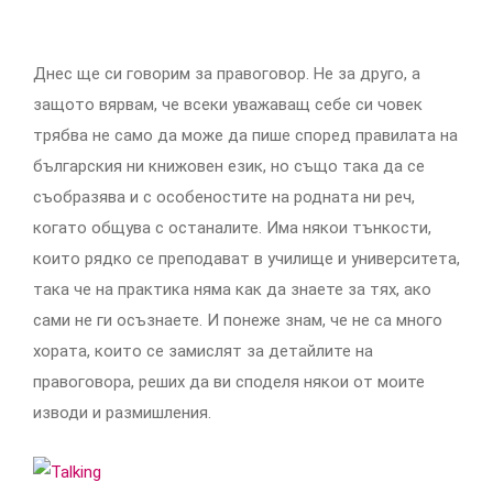
Днес ще си говорим за правоговор. Не за друго, а
защото вярвам, че всеки уважаващ себе си човек
трябва не само да може да пише според правилата на
българския ни книжовен език, но също така да се
съобразява и с особеностите на родната ни реч,
когато общува с останалите. Има някои тънкости,
които рядко се преподават в училище и университета,
така че на практика няма как да знаете за тях, ако
сами не ги осъзнаете. И понеже знам, че не са много
хората, които се замислят за детайлите на
правоговора, реших да ви споделя някои от моите
изводи и размишления.