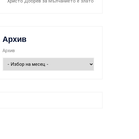
Христо Добрев
за
Мълчанието е злато
Архив
Архив