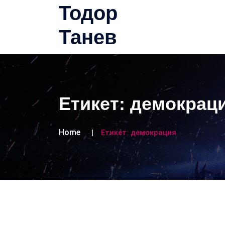
Тодор
Танев
Етикет:
демокрац
Home
Етикет:
демокрация