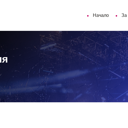
Начало
За
ия