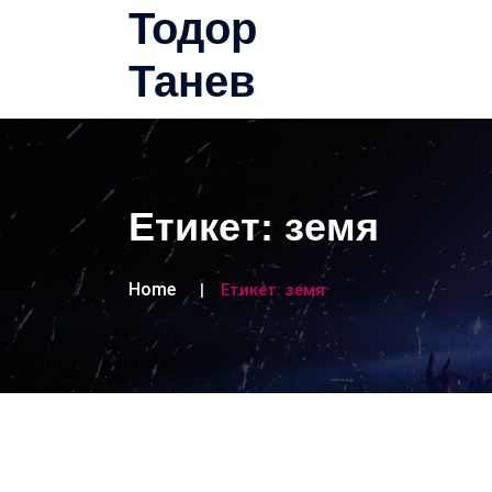
Тодор
Танев
Етикет:
земя
Home
Етикет:
земя