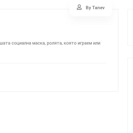
By Tanev
ашата социална маска, ролята, която играем или