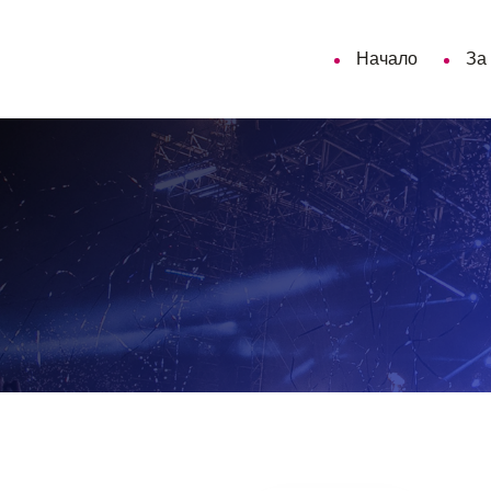
Начало
За