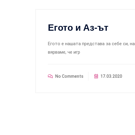
Егото и Аз-ът
Егото е нашата представа за себе си, н
вярваме, че игр
No Comments
17.03.2020