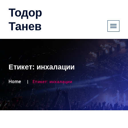
Тодор
Танев
Етикет:
инхалации
Home
Етикет:
инхалации