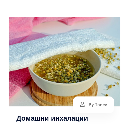
By Tanev
Домашни инхалации