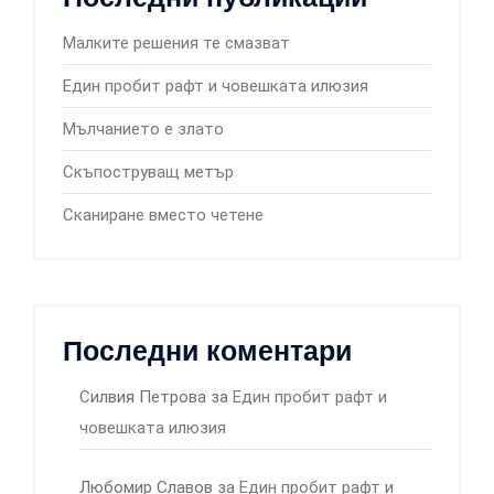
Малките решения те смазват
Един пробит рафт и човешката илюзия
Мълчанието е злато
Скъпоструващ метър
Сканиране вместо четене
Последни коментари
Силвия Петрова
за
Един пробит рафт и
човешката илюзия
Любомир Славов
за
Един пробит рафт и