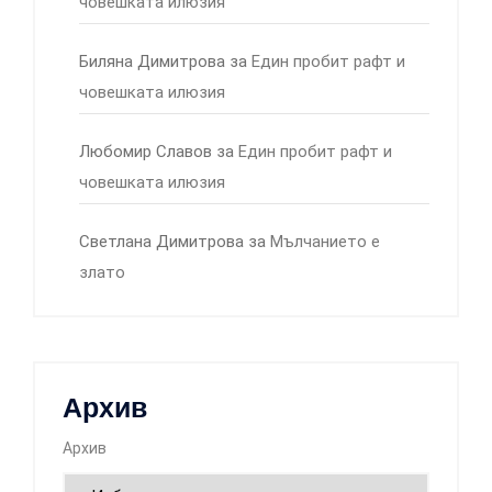
човешката илюзия
Биляна Димитрова
за
Един пробит рафт и
човешката илюзия
Любомир Славов
за
Един пробит рафт и
човешката илюзия
Светлана Димитрова
за
Мълчанието е
злато
Архив
Архив