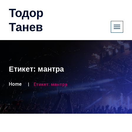
Тодор
Танев
Етикет:
мантра
Home
Етикет:
мантра