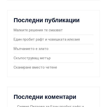
Последни публикации
Малките решения те смазват
Един пробит рафт и човешката илюзия
Мълчанието е злато
Скъпоструващ метър
Сканиране вместо четене
Последни коментари
Силвия Петрова
за
Един пробит рафт и