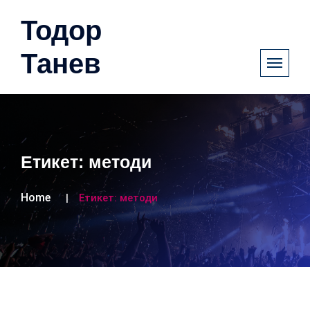
Тодор
Танев
Етикет:
методи
Home
Етикет:
методи