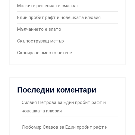
Малките решения те смазват
Един пробит рафт и човешката илюзия
Мълчанието е злато
Скъпоструващ метър
Сканиране вместо четене
Последни коментари
Силвия Петрова
за
Един пробит рафт и
човешката илюзия
Любомир Славов
за
Един пробит рафт и