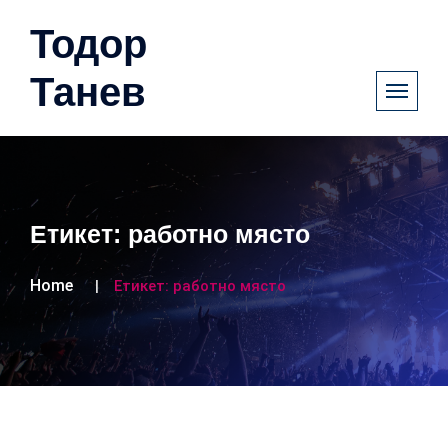
Тодор
Танев
Етикет:
работно място
Home
Етикет:
работно място