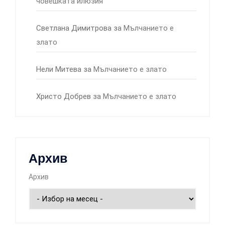
човешката илюзия
Светлана Димитрова
за
Мълчанието е
злато
Нели Митева
за
Мълчанието е злато
Христо Добрев
за
Мълчанието е злато
Архив
Архив