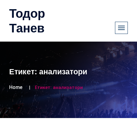
Тодор
Танев
Етикет:
анализатори
Home
Етикет:
анализатори