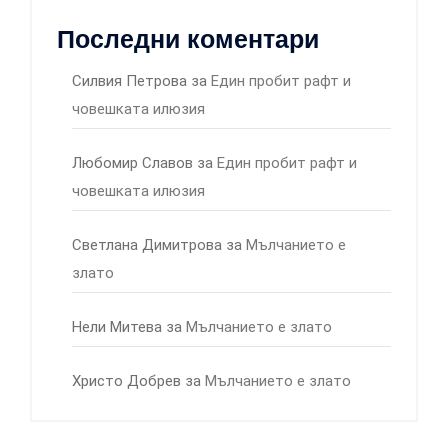
Последни коментари
Силвия Петрова
за
Един пробит рафт и
човешката илюзия
Любомир Славов
за
Един пробит рафт и
човешката илюзия
Светлана Димитрова
за
Мълчанието е
злато
Нели Митева
за
Мълчанието е злато
Христо Добрев
за
Мълчанието е злато