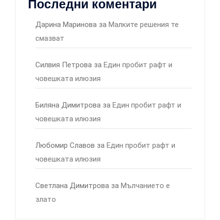
Последни коментари
Дарина Маринова
за
Малките решения те
смазват
Силвия Петрова
за
Един пробит рафт и
човешката илюзия
Биляна Димитрова
за
Един пробит рафт и
човешката илюзия
Любомир Славов
за
Един пробит рафт и
човешката илюзия
Светлана Димитрова
за
Мълчанието е
злато