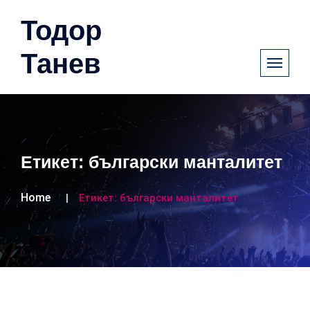
Тодор
Танев
Етикет:
български манталитет
Home
Етикет:
български манталитет