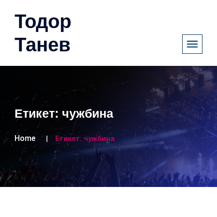
Тодор
Танев
Етикет:
чужбина
Home
Етикет:
чужбина