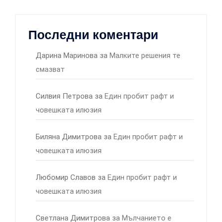
Последни коментари
Дарина Маринова
за
Малките решения те
смазват
Силвия Петрова
за
Един пробит рафт и
човешката илюзия
Биляна Димитрова
за
Един пробит рафт и
човешката илюзия
Любомир Славов
за
Един пробит рафт и
човешката илюзия
Светлана Димитрова
за
Мълчанието е