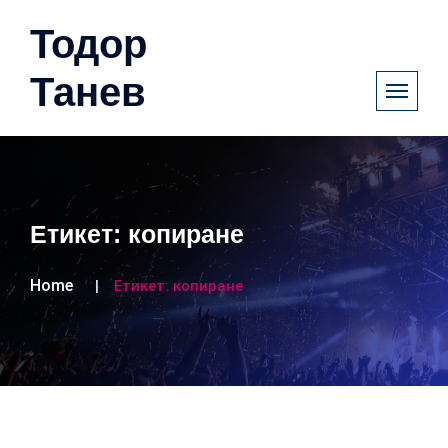
Тодор
Танев
Етикет:
копиране
Home
Етикет:
копиране