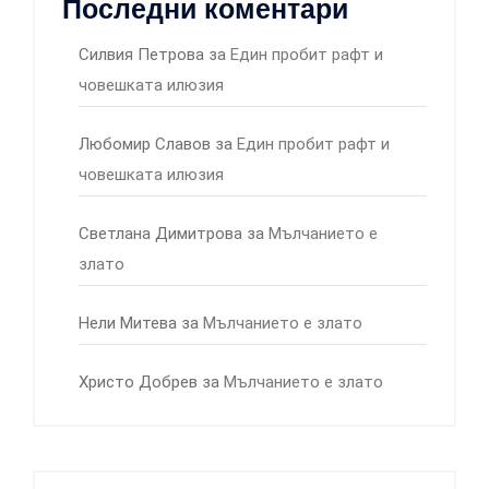
Последни коментари
Силвия Петрова
за
Един пробит рафт и
човешката илюзия
Любомир Славов
за
Един пробит рафт и
човешката илюзия
Светлана Димитрова
за
Мълчанието е
злато
Нели Митева
за
Мълчанието е злато
Христо Добрев
за
Мълчанието е злато