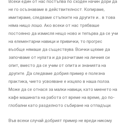
Всеки един от нас постъпва по сходен начин дори да
не го осъзнаваме в действителност. Копираме,
имитираме, следваме стъпките на другите и… в това
няма нищо лошо. Ако всеки от нас трябваше
постоянно да измисля нещо ново и тепърва да се учи
на елементарни навици и привички, то прогрес
въобще нямаше да съществува. Всички щяхме да
започваме от нулата и да разчитаме на личния си
опит, вместо да се учим от опита и знанията на
другите. Да следваме добрия пример е полезна
практика, чието усвояване е изцяло в наша полза.
Може да се отнася за малки навици, като миенето на
кафе машината на работа от време на време, до по-
глобални като разделното събиране на отпадъци.
Във всеки случай добрият пример не вреди никому.