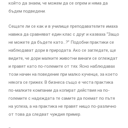
който да знаем, че можем да се опрем и няма да
бъдем подведени.
Сещате ли се как и в училище преподавателите имаха
навика да сравняват един клас с друг и казваха “Защо
не можете да бъдете като…?” Подобни практики се
наблюдават дори в природата. Ако се загледате, ще
видите, че дори малките животни винаги се оглеждат
и правят като по-големите от тях. Ясно наблюдавах
този начин на поведение при малко кученце, за което
някога се грижех. В бизнеса също е честа практика
по-малките компании да копират действия на по-
големите с надеждата те самите да поемат по пътя
на успеха, а на практика не правят нищо по-различно
от това да следват чуждия пример.