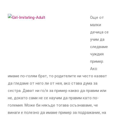
Още от
малки
дечица се
учим да
следваме
чуждия
пример.
Ако
имаме по-голям брат, то родителите ни често казват
да гледаме от него ли от нея, ако става дума за
сестра. Дават ни го/я за пример какво да правим или
не, докато сами не се научим да правим като по-
големия. Може би някъде тогава осъзнаваме, че
винаги е полезно да имаме пример за подражание, на