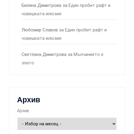
Биляна Димитрова
за
Един пробит рафт и
човешката илюзия
Любомир Славов
за
Един пробит рафт и
човешката илюзия
Светлана Димитрова
за
Мълчанието е
злато
Архив
Архив