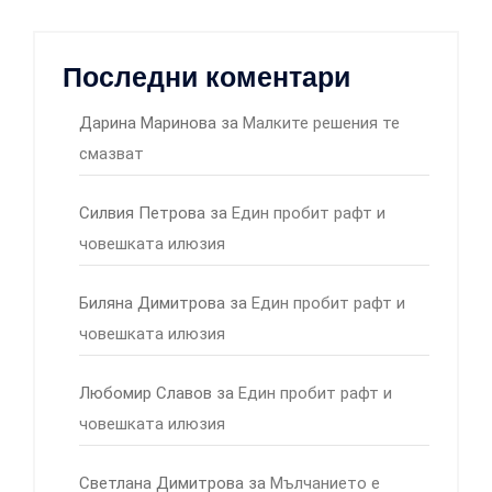
Последни коментари
Дарина Маринова
за
Малките решения те
смазват
Силвия Петрова
за
Един пробит рафт и
човешката илюзия
Биляна Димитрова
за
Един пробит рафт и
човешката илюзия
Любомир Славов
за
Един пробит рафт и
човешката илюзия
Светлана Димитрова
за
Мълчанието е