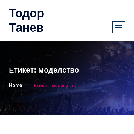
Тодор
Танев
Етикет:
моделство
Home
Етикет:
моделство