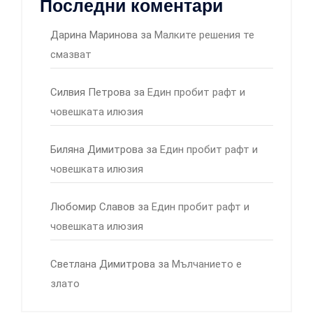
Последни коментари
Дарина Маринова
за
Малките решения те
смазват
Силвия Петрова
за
Един пробит рафт и
човешката илюзия
Биляна Димитрова
за
Един пробит рафт и
човешката илюзия
Любомир Славов
за
Един пробит рафт и
човешката илюзия
Светлана Димитрова
за
Мълчанието е
злато