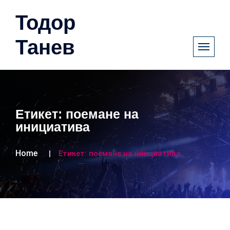
Тодор
Танев
Етикет:
поемане на
инициатива
Home
Етикет:
поемане на инициатива